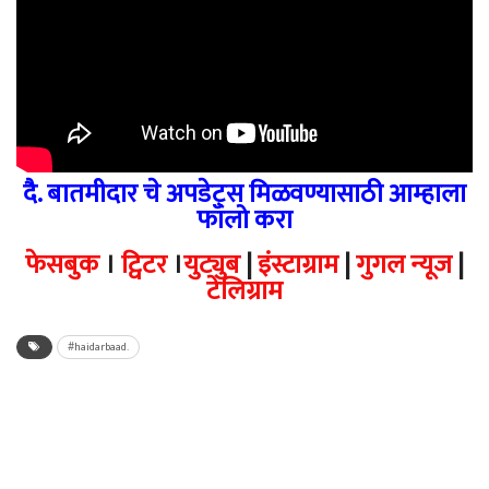
दै. बातमीदार चे अपडेट्स मिळवण्यासाठी आम्हाला
फॉलो करा
फेसबुक
।
ट्विटर
।
युट्युब
|
इंस्टाग्राम
|
गुगल न्यूज
|
टेलिग्राम
#haidarbaad.