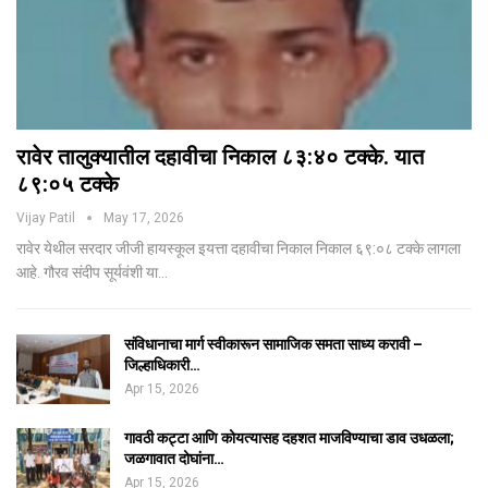
रावेर तालुक्यातील दहावीचा निकाल ८३:४० टक्के. यात
८९:०५ टक्के
Vijay Patil
May 17, 2026
रावेर येथील सरदार जीजी हायस्कूल इयत्ता दहावीचा निकाल निकाल ६९:०८ टक्के लागला
आहे. गौरव संदीप सूर्यवंशी या…
संविधानाचा मार्ग स्वीकारून सामाजिक समता साध्य करावी –
जिल्हाधिकारी…
Apr 15, 2026
गावठी कट्टा आणि कोयत्यासह दहशत माजविण्याचा डाव उधळला;
जळगावात दोघांना…
Apr 15, 2026