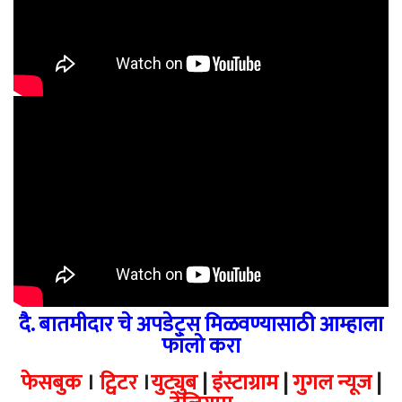
दै. बातमीदार चे अपडेट्स मिळवण्यासाठी आम्हाला
फॉलो करा
फेसबुक
।
ट्विटर
।
युट्युब
|
इंस्टाग्राम
|
गुगल न्यूज
|