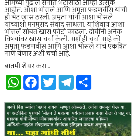
आमच्या पुढील संगीत भेटीसाठी आम्ही उत्सुक
आहोत. आशा भोसले आणि अमृता फडणवीस यांची
ही भेट खास ठरली. अमृता यांनी आशा भोसले
यांच्याशी मनमुराद संवाद साधला. याशिवाय आशा
भोसलें सोबत खास फोटो काढला. दोघींनी अनेक
विषयांवर खास चर्चा केली. अशीही चर्चा आहे की
अमृता फडणवीस आणि आशा भोसले यांचं एकत्रित
गाणं येणार अशी चर्चा आहे.
बातमी शेअर करा...
WhatsApp
Facebook
Twitter
Telegram
Share