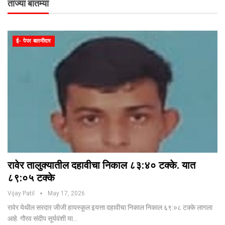
ताज्या बातम्या
ई- पेपर बातमीदार
रावेर तालुक्यातील दहावीचा निकाल ८३:४० टक्के. यात
८९:०५ टक्के
Vijay Patil
May 17, 2026
रावेर येथील सरदार जीजी हायस्कूल इयत्ता दहावीचा निकाल निकाल ६९:०८ टक्के लागला
आहे. गौरव संदीप सूर्यवंशी या…