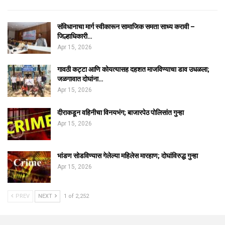
संविधानाचा मार्ग स्वीकारून सामाजिक समता साध्य करावी –
जिल्हाधिकारी…
Apr 15, 2026
गावठी कट्टा आणि कोयत्यासह दहशत माजविण्याचा डाव उधळला;
जळगावात दोघांना…
Apr 15, 2026
दीराकडून वहिनीचा विनयभंग; बाजारपेठ पोलिसांत गुन्हा
Apr 15, 2026
भांडण सोडविण्यास गेलेल्या महिलेस मारहाण; दोघांविरुद्ध गुन्हा
Apr 15, 2026
PREV
NEXT
1 of 2,252