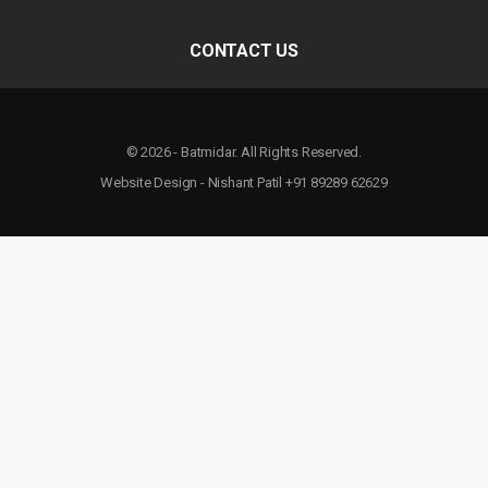
CONTACT US
© 2026 - Batmidar. All Rights Reserved.
Website Design - Nishant Patil +91 89289 62629