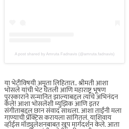
A post shared by Amruta Fadnavis (@amruta.fadnavis)
या भेटीविषयी अमृता लिहितात.. श्रीमती आशा
भोसले यांची भेट घेतली आणि महाराष्ट्र भूषण
पुरस्काराने सन्मानित झाल्याबद्दल त्यांचे अभिनंदन
केले! आशा भोसलेंशी म्युझिक आणि इतर
संगीताबद्दल छान संवाद साधला. आशा ताईंनी मला
गाण्याची प्रॅक्टिस करायला सांगितलं. याशिवाय
व्हॉईस मॉड्युलेशनबाबत खूप मार्गदर्शन केले. आता