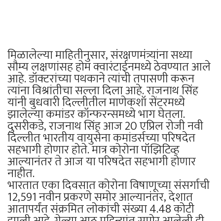
मिळालेल्या माहितीनुसार, संरक्षणमंत्र्यांना सध्या
सौम्य लक्षणांसह होम क्वारंटाईनमध्ये ठेवण्यात आले
आहे. डॉक्टरांच्या पथकाने त्यांची तपासणी करून
त्यांना विश्रांतीचा सल्ला दिला आहे. राजनाथ सिंह
यांनी बुधवारी दिल्लीतील माणेकशॉ सेंटरमध्ये
झालेल्या कमांडर कॉन्फरन्समध्ये भाग घेतला.
दुसरीकडे, राजनाथ सिंह आज 20 एप्रिल रोजी नवी
दिल्लीत भारतीय वायुसेना कमांडर्सच्या परिषदेत
सहभागी होणार होते. मात्र कोरोना पॉझिटिव्ह
आल्यानंतर ते आज या परिषदेत सहभागी होणार
नाहीत.
भारतात एका दिवसात कोरोना विषाणूच्या संसर्गाची
12,591 नवीन प्रकरणे समोर आल्यानंतर, देशात
आतापर्यंत संक्रमित लोकांची संख्या 4.48 कोटी
झाली आहे. गेल्या आठ महिन्यांत समोर आलेली ही