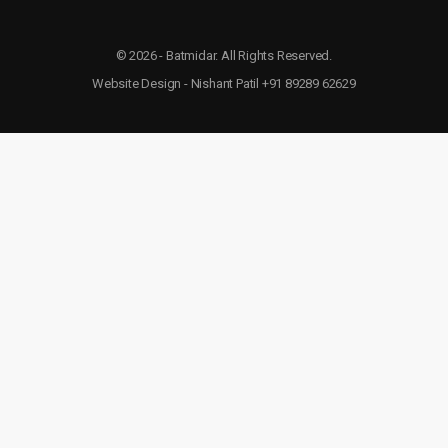
© 2026 - Batmidar. All Rights Reserved.
Website Design - Nishant Patil +91 89289 62629