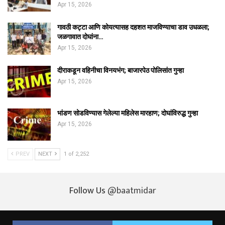
Apr 15, 2026
गावठी कट्टा आणि कोयत्यासह दहशत माजविण्याचा डाव उधळला;
जळगावात दोघांना…
Apr 15, 2026
दीराकडून वहिनीचा विनयभंग; बाजारपेठ पोलिसांत गुन्हा
Apr 15, 2026
भांडण सोडविण्यास गेलेल्या महिलेस मारहाण; दोघांविरुद्ध गुन्हा
Apr 15, 2026
PREV
NEXT
1 of 2,252
Follow Us
@baatmidar