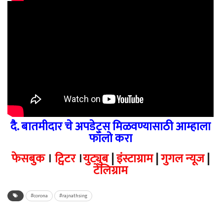
दै. बातमीदार चे अपडेट्स मिळवण्यासाठी आम्हाला
फॉलो करा
फेसबुक
।
ट्विटर
।
युट्युब
|
इंस्टाग्राम
|
गुगल न्यूज
|
टेलिग्राम
#corona
#rajnathsing