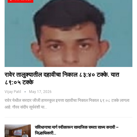
रावेर तालुक्यातील दहावीचा निकाल ८३:४० टक्के. यात
८९:०५ टक्के
Vijay Patil
May 17, 2026
रावेर येथील सरदार जीजी हायस्कूल इयत्ता दहावीचा निकाल निकाल ६९:०८ टक्के लागला
आहे. गौरव संदीप सूर्यवंशी या…
संविधानाचा मार्ग स्वीकारून सामाजिक समता साध्य करावी –
जिल्हाधिकारी…