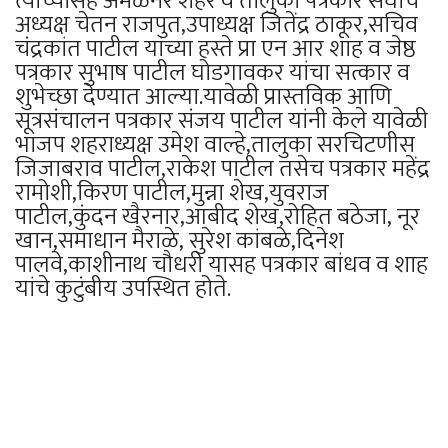
त्यांच्यासह अमळनेर शहर व तालुका पत्रकार संघाचे
अध्यक्ष चेतन राजपुत,उपाध्यक्ष जितेंद्र ठाकूर,सचिव
चंद्रकांत पाटील यांच्या हस्ते प्रा एन आर शाह व जेष्ठ
पत्रकार सुभाष पाटील घोडगावकर यांचा सत्कार व
शुभेच्छा देण्यात आल्या.यावेळी प्रास्तविक आणि
सूत्रसंचालन पत्रकार संजय पाटील यांनी केले यावेळी
भाजप शहराध्यक्ष उमेश वाल्हे,तालुका सरचिटणीस
जिजाबराव पाटील,राकेश पाटील तसेच पत्रकार महेंद्र
रामोशी,किरण पाटील,मुन्ना शेख,युवराज
पाटील,कुंदन खैरनार,आबीद शेख,रोहित बठेजा, नूर
खान,समाधान मैराळे, सुरेश कांबळे,दिनेश
पालवे,काशीनाथ चौधरी यासह पत्रकार बांधव व शाह
यांचे कुटुंबीय उपस्थित होते.