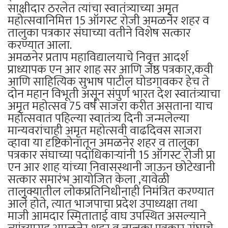
साक्षीदार ठरलेत त्यांचा स्वातंत्र्याच्या अमृत
महोत्सवानिमित्त 15 ऑगस्ट रोजी अमळनेर शहर व
तालुका पत्रकार संघाच्या वतीने विशेष सत्कार
करण्यात आला.
अमळनेर प्रताप महाविद्यालयाचे निवृत्त आदर्श
प्राध्यापक एन आर शाह सर आणि जेष्ठ पत्रकार,कवी
आणि साहित्यिक सुभाष पाटील घोडगावकर हेच ते
दोन महान विभूती असून संपुर्ण भारत देश स्वातंत्र्याचा
अमृत महोत्सव 75 वर्ष साजरा करीत असताना याच
महोत्सवात पहिल्या स्वातंत्र्य दिनी जन्मलेल्या
मान्यवरांचाही अमृत महोत्सवी वाढदिवस साजरा
व्हावा या दृष्टिकोनातून अमळनेर शहर व तालुका
पत्रकार संघाच्या पदाधिकाऱ्यांनी 15 ऑगस्ट रोजी प्रा
एन आर शाह यांच्या निवासस्थानी जाऊन छोटेखानी
सत्कार समारंभ आयोजित केला ,यावेळी
तालुक्यातील लोकप्रतिनिधीनाही निमंत्रित करण्यात
आले होते, त्यात भाजपाचा प्रदेश उपाध्यक्षा तथा
माजी आमदार स्मिताताई वाघ उपस्थित असल्याने