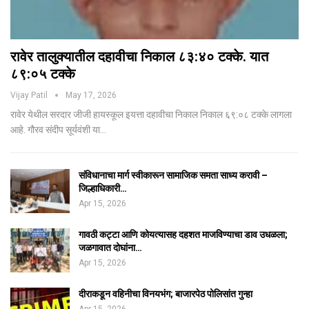
रावेर तालुक्यातील दहावीचा निकाल ८३:४० टक्के. यात
८९:०५ टक्के
Vijay Patil
May 17, 2026
रावेर येथील सरदार जीजी हायस्कूल इयत्ता दहावीचा निकाल निकाल ६९:०८ टक्के लागला
आहे. गौरव संदीप सूर्यवंशी या…
संविधानाचा मार्ग स्वीकारून सामाजिक समता साध्य करावी –
जिल्हाधिकारी…
Apr 15, 2026
गावठी कट्टा आणि कोयत्यासह दहशत माजविण्याचा डाव उधळला;
जळगावात दोघांना…
Apr 15, 2026
दीराकडून वहिनीचा विनयभंग; बाजारपेठ पोलिसांत गुन्हा
Apr 15, 2026