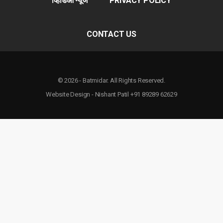
व्हिडिओ न्यूज
PRIVACY POLICY
CONTACT US
© 2026 - Batmidar. All Rights Reserved.
Website Design - Nishant Patil +91 89289 62629