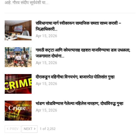
आहे. गौरव संदीप सूर्यवंशी या…
संविधानाचा मार्ग स्वीकारून सामाजिक समता साध्य करावी –
जिल्हाधिकारी…
Apr 15, 2026
गावठी कट्टा आणि कोयत्यासह दहशत माजविण्याचा डाव उधळला;
जळगावात दोघांना…
Apr 15, 2026
दीराकडून वहिनीचा विनयभंग; बाजारपेठ पोलिसांत गुन्हा
Apr 15, 2026
भांडण सोडविण्यास गेलेल्या महिलेस मारहाण; दोघांविरुद्ध गुन्हा
Apr 15, 2026
PREV
NEXT
1 of 2,252