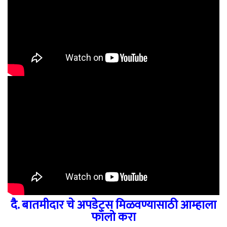
दै. बातमीदार चे अपडेट्स मिळवण्यासाठी आम्हाला
फॉलो करा