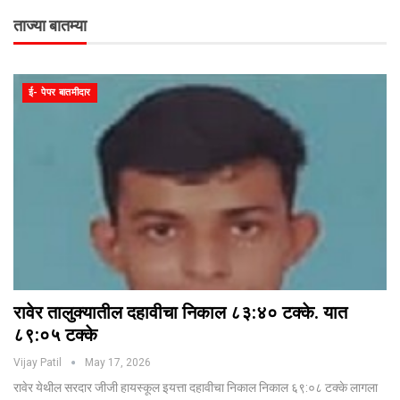
ताज्या बातम्या
ई- पेपर बातमीदार
रावेर तालुक्यातील दहावीचा निकाल ८३:४० टक्के. यात
८९:०५ टक्के
Vijay Patil
May 17, 2026
रावेर येथील सरदार जीजी हायस्कूल इयत्ता दहावीचा निकाल निकाल ६९:०८ टक्के लागला