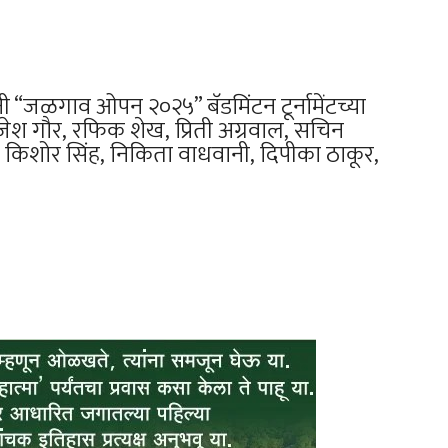
“जळगाव ओपन २०२५” बॅडमिंटन टूर्नामेंटच्या
िजेश गौर, रफिक शेख, प्रिती अग्रवाल, सचिन
ी, किशोर सिंह, निकिता वाधवानी, दिपीका ठाकूर,