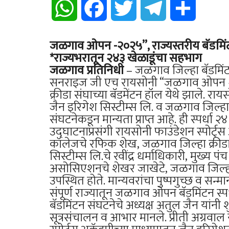
WhatsApp
Facebook
Twitter
Telegram
Share
जळगाव ओपन -२०२५”, राज्यस्तरीय बॅडमिंटन 
*राज्यभरातून २४३ खेळाडूंचा सहभाग
जळगाव प्रतिनिधी
– जळगाव जिल्हा बॅडमिंट
सनराइज जी एच रायसोनी “जळगाव ओपन २०२५”
क्रीडा संघाच्या बॅडमेंटन हॉल येथे झाले. रा
जैन इरिगेश सिस्टीम्स लि. व जळगाव जिल्हा क्र
संघटनेकडून मान्यता प्राप्त आहे. ही स्पर्धा २
उद्घाटनाप्रसंगी रायसोनी फाउंडेशन स्पोर्ट्
कॉलेजचे रफिक शेख, जळगाव जिल्हा क्रीड
सिस्टीम्स लि.चे रवींद्र धर्माधिकारी, मुख्य 
असोसिएशनचे शेखर जाखेटे, जळगाव जिल्ह
उपस्थित होते. मान्यवरांचा पुष्पगुच्छ व सन
संपूर्ण राज्यातून जळगाव ओपन बॅडमिंटन स्
बॅडमिंटन संघटनेचे अध्यक्ष अतुल जैन यांनी 
सूत्रसंचालन व आभार मानले. प्रीती अग्रवाल 