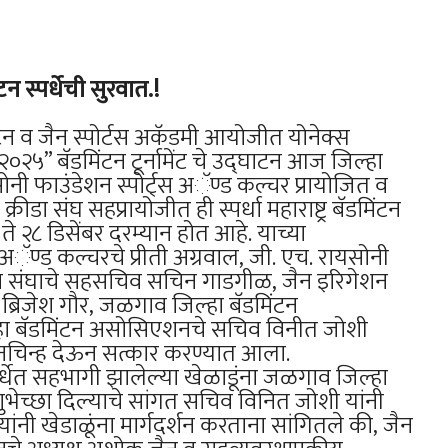
स्पर्धेची सुरवात.!
न व जैन स्पोर्टस अकॅडमी आयोजीत योनेक्स
 बॅडमिंटन टूर्नामेंट चे उद्घाटन आज जिल्हा
यसोनी फाउंडेशन स्पोर्ट्स अॅण्ड कल्चर प्रायोजित व
ीडा संघ सहप्रायोजीत ही स्पर्धा महाराष्ट्र बॅडमिंटन
४ ते २८ डिसेंबर दरम्यान होत आहे. याच्या
स अॅण्ड कल्चरचे प्रीती अग्रवाल, जी. एच. रायसोनी
ा संघाचे सहसचिव सचिन गाडगीळ, जैन इरिगेशन
पंच ब्रिजेश गौर, जळगाव जिल्हा बॅडमिंटन
ा बॅडमिंटन असोसिएशनचे सचिव विनीत जोशी
्मानचिन्ह देऊन सत्कार करण्यात आला.
पर्धेत सहभागी झालेल्या खेळाडूंना जळगाव जिल्हा
शुभेच्छा दिल्याचे सांगत सचिव विनित जोशी यांनी
यांनी खेडाळूंना मार्गदर्शन करताना सांगितले की, जैन