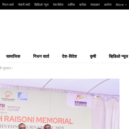
निधन वार्ता
नोकरी संधी
व्हिडिओ न्यूज
देश-विदेश
धार्मिक
क्रीडा
तंत्रज्ञान
आरोग्य
More
सामाजिक
निधन वार्ता
देश-विदेश
कृषी
व्हिडिओ न्यूज
ी सुरवात.!