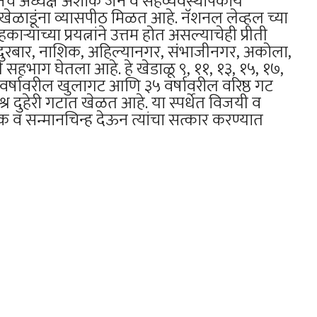
ेशनचे अध्यक्ष अशोक जैन व सहव्यवस्थापकीय
 खेळाडूंना व्यासपीठ मिळत आहे. नॅशनल लेव्हल च्या
ाऱ्यांच्या प्रयत्नांने उत्तम होत असल्याचेही प्रीती
 नंदुरबार, नाशिक, अहिल्यानगर, संभाजीनगर, अकोला,
 सहभाग घेतला आहे. हे खेडाळू ९, ११, १३, १५, १७,
 वर्षावरील खुलागट आणि ३५ वर्षावरील वरिष्ठ गट
्र दुहेरी गटात खेळत आहे. या स्पर्धेत विजयी व
क व सन्मानचिन्ह देऊन त्यांचा सत्कार करण्यात