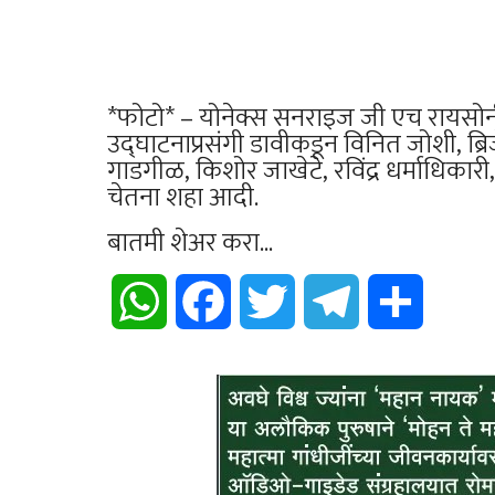
*फोटो* – योनेक्स सनराइज जी एच रायसोनी 
उद्घाटनाप्रसंगी डावीकडून विनित जोशी, ब्र
गाडगीळ, किशोर जाखेटे, रविंद्र धर्माधिकार
चेतना शहा आदी.
बातमी शेअर करा...
WhatsApp
Facebook
Twitter
Telegram
Share