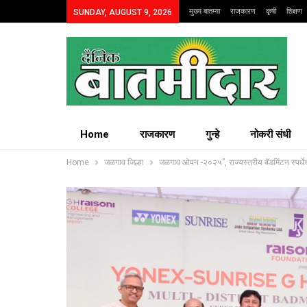
मुख्य बातम्या
राजकारण
कृषी
शिक्षण
SUNDAY, AUGUST 9, 2026
Home
राजकारण
गुन्हे
नोकरी संधी
Home
जळगाव जिल्हा
जळगाव ओपन -२०२५”, राज्यस्तरीय बॅडमिंटन स्पर्धेच