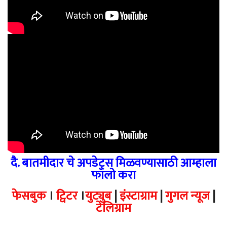
दै. बातमीदार चे अपडेट्स मिळवण्यासाठी आम्हाला
फॉलो करा
फेसबुक
।
ट्विटर
।
युट्युब
|
इंस्टाग्राम
|
गुगल न्यूज
|
टेलिग्राम