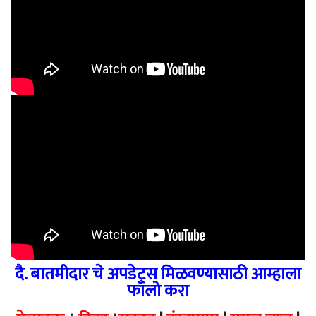
दै. बातमीदार चे अपडेट्स मिळवण्यासाठी आम्हाला
फॉलो करा