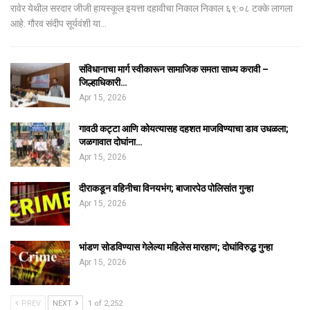
रावेर येथील सरदार जीजी हायस्कूल इयत्ता दहावीचा निकाल निकाल ६९:०८ टक्के लागला
आहे. गौरव संदीप सूर्यवंशी या…
संविधानाचा मार्ग स्वीकारून सामाजिक समता साध्य करावी –
जिल्हाधिकारी…
Apr 15, 2026
गावठी कट्टा आणि कोयत्यासह दहशत माजविण्याचा डाव उधळला;
जळगावात दोघांना…
Apr 15, 2026
दीराकडून वहिनीचा विनयभंग; बाजारपेठ पोलिसांत गुन्हा
Apr 15, 2026
भांडण सोडविण्यास गेलेल्या महिलेस मारहाण; दोघांविरुद्ध गुन्हा
Apr 15, 2026
PREV
NEXT
1 of 2,252