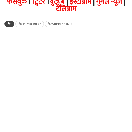
फेसबुक
।
ट्विटर
।
युट्युब
|
इंस्टाग्राम
|
गुगल न्यूज
|
टेलिग्राम
#sachintendulkar
#SACHINWANZE