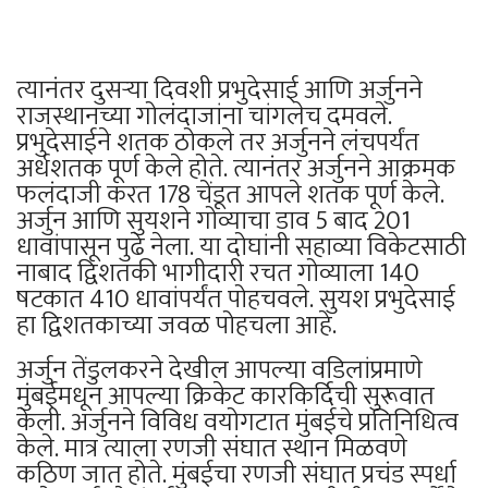
त्यानंतर दुसऱ्या दिवशी प्रभुदेसाई आणि अर्जुनने
राजस्थानच्या गोलंदाजांना चांगलेच दमवले.
प्रभुदेसाईने शतक ठोकले तर अर्जुनने लंचपर्यंत
अर्धशतक पूर्ण केले होते. त्यानंतर अर्जुनने आक्रमक
फलंदाजी करत 178 चेंडूत आपले शतक पूर्ण केले.
अर्जुन आणि सुयशने गोव्याचा डाव 5 बाद 201
धावांपासून पुढे नेला. या दोघांनी सहाव्या विकेटसाठी
नाबाद द्विशतकी भागीदारी रचत गोव्याला 140
षटकात 410 धावांपर्यंत पोहचवले. सुयश प्रभुदेसाई
हा द्विशतकाच्या जवळ पोहचला आहे.
अर्जुन तेंडुलकरने देखील आपल्या वडिलांप्रमाणे
मुंबईमधून आपल्या क्रिकेट कारकिर्दिची सुरूवात
केली. अर्जुनने विविध वयोगटात मुंबईचे प्रतिनिधित्व
केले. मात्र त्याला रणजी संघात स्थान मिळवणे
कठिण जात होते. मुंबईचा रणजी संघात प्रचंड स्पर्धा