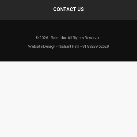
CONTACT US
© 2026 - Batmidar. All Rights Reserved.
Website Design - Nishant Patil +91 89289 62629