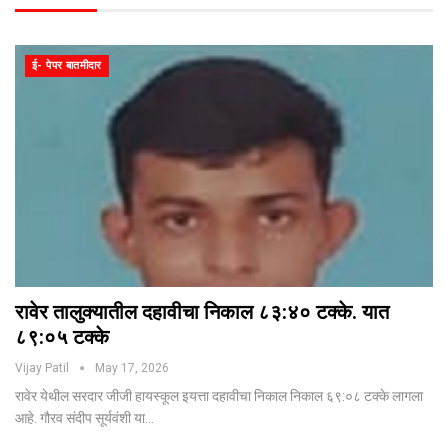
ई- पेपर बातमीदार
रावेर तालुक्यातील दहावीचा निकाल ८३:४० टक्के. यात
८९:०५ टक्के
Vijay Patil
May 17, 2026
रावेर येथील सरदार जीजी हायस्कूल इयत्ता दहावीचा निकाल निकाल ६९:०८ टक्के लागला
आहे. गौरव संदीप सूर्यवंशी या…