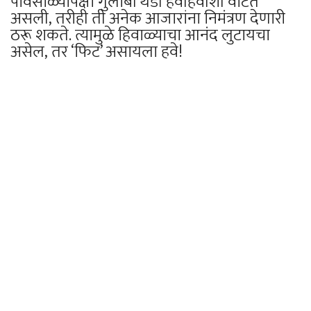
पावसाळ्यापेक्षा गुलाबी थंडी हवीहवीशी वाटत
असली, तरीही ती अनेक आजारांना निमंत्रण देणारी
ठरू शकते. त्यामुळे हिवाळ्याचा आनंद लुटायचा
असेल, तर ‘फिट’ असायला हवे!