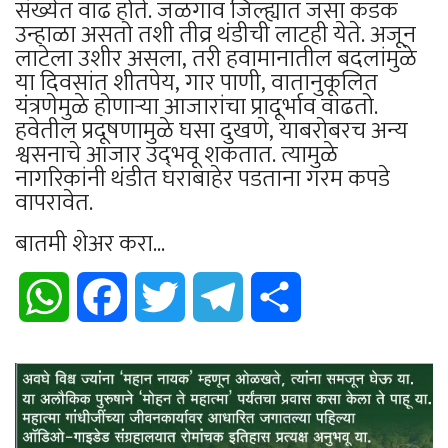
संख्येत वाढ होते. जळगाव जिल्ह्यात जसा कडक
उन्हाळा असतो तशी तीव्र थंडीची लाटही येते. अजून
लाटेला उशीर असला, तरी हवामानातील बदलांमुळे
या दिवसांत शीतपेय, गार पाणी, वातानुकूलित
यंत्रणेमुळे होणाऱ्या आजारांचा प्रादूर्भाव वाढतो.
हवेतील प्रदूषणामुळे घसा दुखणे, याबरोबरच अन्य
श्वसनाचे आजार उद्‌भवू शकतात. त्यामुळे
नागरिकांनी थंडीत घराबाहेर पडताना गरम कपडे
वापरावेत.
बातमी शेअर करा...
WhatsApp
Facebook
Twitter
Telegram
Share