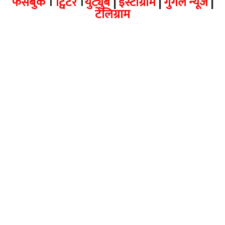
फेसबुक
।
ट्विटर
।
युट्युब
|
इंस्टाग्राम
|
गुगल न्यूज
|
टेलिग्राम