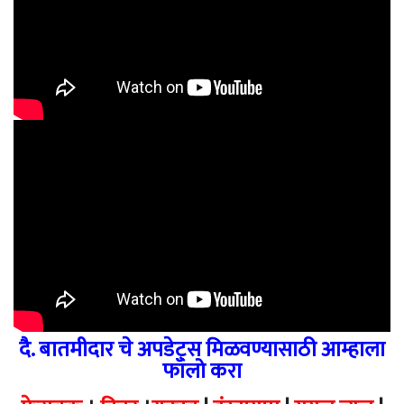
दै. बातमीदार चे अपडेट्स मिळवण्यासाठी आम्हाला
फॉलो करा