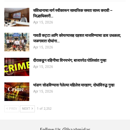
संविधानाचा मार्ग स्वीकारून सामाजिक समता साध्य करावी –
जिल्हाधिकारी…
Apr 15, 2026
गावठी कट्टा आणि कोयत्यासह दहशत माजविण्याचा डाव उधळला;
जळगावात दोघांना…
Apr 15, 2026
दीराकडून वहिनीचा विनयभंग; बाजारपेठ पोलिसांत गुन्हा
Apr 15, 2026
भांडण सोडविण्यास गेलेल्या महिलेस मारहाण; दोघांविरुद्ध गुन्हा
Apr 15, 2026
PREV
NEXT
1 of 2,252
Follow Us
@baatmidar