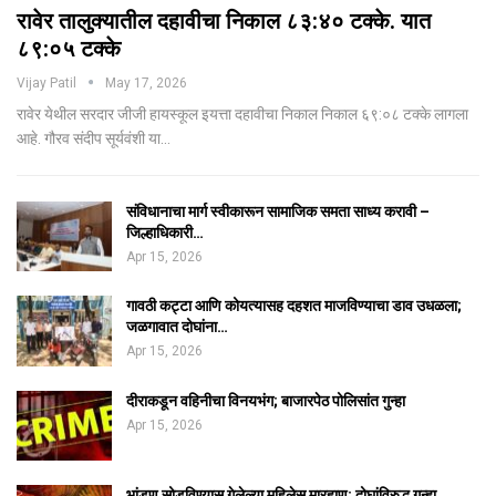
रावेर तालुक्यातील दहावीचा निकाल ८३:४० टक्के. यात
८९:०५ टक्के
Vijay Patil
May 17, 2026
रावेर येथील सरदार जीजी हायस्कूल इयत्ता दहावीचा निकाल निकाल ६९:०८ टक्के लागला
आहे. गौरव संदीप सूर्यवंशी या…
संविधानाचा मार्ग स्वीकारून सामाजिक समता साध्य करावी –
जिल्हाधिकारी…
Apr 15, 2026
गावठी कट्टा आणि कोयत्यासह दहशत माजविण्याचा डाव उधळला;
जळगावात दोघांना…
Apr 15, 2026
दीराकडून वहिनीचा विनयभंग; बाजारपेठ पोलिसांत गुन्हा
Apr 15, 2026
भांडण सोडविण्यास गेलेल्या महिलेस मारहाण; दोघांविरुद्ध गुन्हा