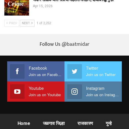
Apr 15, 2026
PREV
NEXT
1 of 2,252
Follow Us
@baatmidar
Facebook
Twitter
Join us on Facebook
Join us on Twitter
Youtube
Instagram
Join us on Youtube
Join us on Instagram
Home
जळगाव जिल्हा
राजकारण
गुन्हे