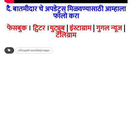
दै. बातमीदार चे अपडेट्स मिळवण्यासाठी आम्हाला
फॉलो करा
फेसबुक
।
ट्विटर
।
युट्युब
|
इंस्टाग्राम
|
गुगल न्यूज
|
टेलिग्राम
chtrapati sambhajinagar