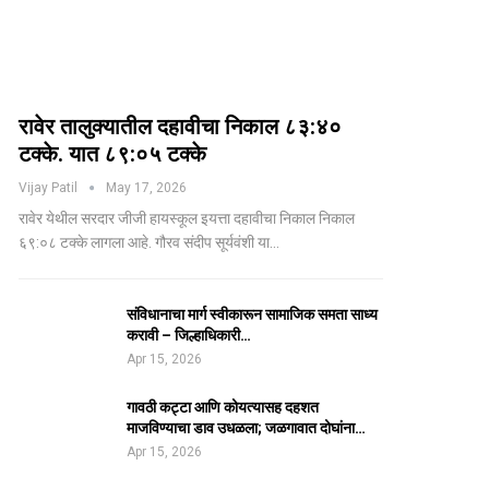
रावेर तालुक्यातील दहावीचा निकाल ८३:४०
टक्के. यात ८९:०५ टक्के
Vijay Patil
May 17, 2026
रावेर येथील सरदार जीजी हायस्कूल इयत्ता दहावीचा निकाल निकाल
६९:०८ टक्के लागला आहे. गौरव संदीप सूर्यवंशी या…
संविधानाचा मार्ग स्वीकारून सामाजिक समता साध्य
करावी – जिल्हाधिकारी…
Apr 15, 2026
गावठी कट्टा आणि कोयत्यासह दहशत
माजविण्याचा डाव उधळला; जळगावात दोघांना…
Apr 15, 2026