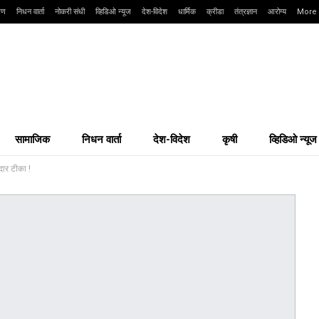
्षण
निधन वार्ता
नोकरी संधी
व्हिडिओ न्यूज
देश-विदेश
धार्मिक
क्रीडा
तंत्रज्ञान
आरोग्य
More
सामाजिक
निधन वार्ता
देश-विदेश
कृषी
व्हिडिओ न्यूज
दार टीका !