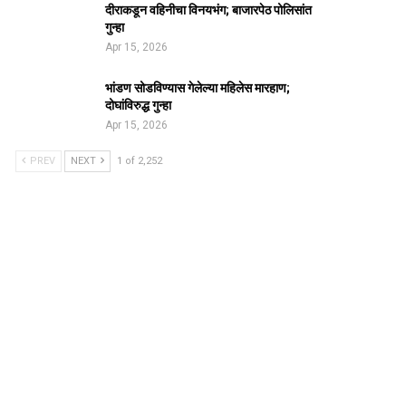
दीराकडून वहिनीचा विनयभंग; बाजारपेठ पोलिसांत
गुन्हा
Apr 15, 2026
भांडण सोडविण्यास गेलेल्या महिलेस मारहाण;
दोघांविरुद्ध गुन्हा
Apr 15, 2026
PREV
NEXT
1 of 2,252