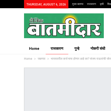
मुख्य बातम्या
राजकारण
कृषी
शिक
THURSDAY, AUGUST 6, 2026
Home
राजकारण
गुन्हे
नोकरी संधी
Home
जळगाव
भारतावरील कर्ज माफ होणार आहे का? संजय राऊतांची जोर