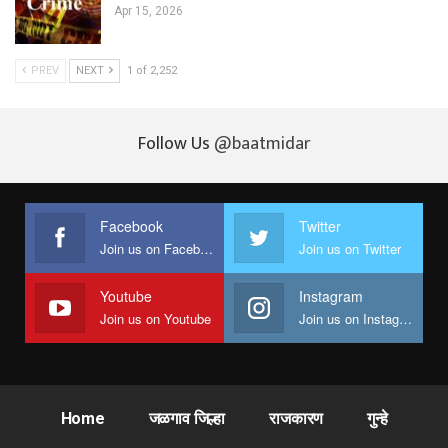
Apr 15, 2026
PREV
NEXT
1 of 2,252
Follow Us
@baatmidar
Facebook
Twitter
Join us on Facebook
Join us on Twitter
Youtube
Instagram
Join us on Youtube
Join us on Instagram
Home
जळगाव जिल्हा
राजकारण
गुन्हे