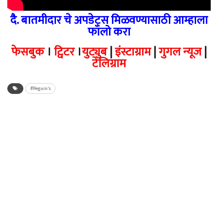
दै. बातमीदार चे अपडेट्स मिळवण्यासाठी आम्हाला
फॉलो करा
फेसबुक
।
ट्विटर
।
युट्युब
|
इंस्टाग्राम
|
गुगल न्यूज
|
टेलिग्राम
#Peguin's