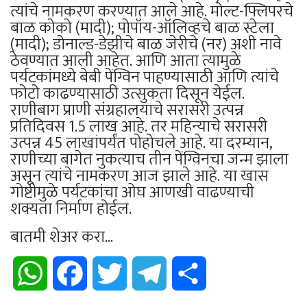
त्यांचे नामकरण करण्यात आले आहे. मोल्ट-फ्लिपरचे
बाळ कोको (मादी); पोपॉय-ऑलिव्हचे बाळ स्टेला
(मादी); डोनाल्ड-डेझीचे बाळ जेरीचे (नर) अशी नावे
ठेवण्यात आली आहेत. आणि आता त्यामुळे
पर्यटकांमध्ये बेबी पेंग्विन पाहण्यासाठी आणि त्यांचे
फोटो काढण्यासाठी उत्सुकता दिसून येईल.
राणीबाग प्राणी संग्रहालयाचे सरासरी उत्पन्न
प्रतिदिवस 1.5 लाख आहे. तर महिन्याचे सरासरी
उत्पन्न 45 लाखांपर्यंत पोहोचले आहे. या दरम्यान,
राणीच्या बागेत नुकत्याच तीन पेंग्विनचा जन्म झाला
असून त्यांचे नामकरण आज झाले आहे. या खास
गोष्टीमुळे पर्यटकांचा ओघ आणखी वाढण्याची
शक्यता निर्माण होईल.
बातमी शेअर करा...
WhatsApp
Facebook
Twitter
Telegram
Share