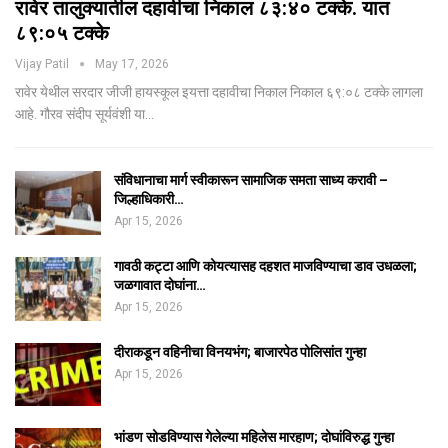
रावेर तालुक्यातील दहावीचा निकाल ८३:४० टक्के. यात
८९:०५ टक्के
Vijay Patil
May 17, 2026
रावेर येथील सरदार जीजी हायस्कूल इयत्ता दहावीचा निकाल निकाल ६९:०८ टक्के लागला
आहे. गौरव संदीप सूर्यवंशी या…
संविधानाचा मार्ग स्वीकारून सामाजिक समता साध्य करावी –
जिल्हाधिकारी…
Apr 15, 2026
गावठी कट्टा आणि कोयत्यासह दहशत माजविण्याचा डाव उधळला;
जळगावात दोघांना…
Apr 15, 2026
दीराकडून वहिनीचा विनयभंग; बाजारपेठ पोलिसांत गुन्हा
Apr 15, 2026
भांडण सोडविण्यास गेलेल्या महिलेस मारहाण; दोघांविरुद्ध गुन्हा