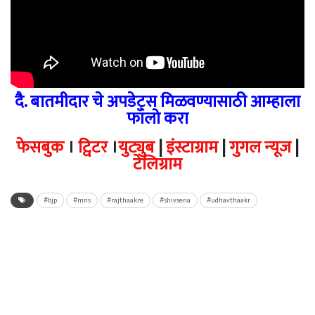
दै. बातमीदार चे अपडेट्स मिळवण्यासाठी आम्हाला
फॉलो करा
फेसबुक
।
ट्विटर
।
युट्युब
|
इंस्टाग्राम
|
गुगल न्यूज
|
टेलिग्राम
#bjp
#mns
#rajthaakre
#shivsena
#udhavthaakr