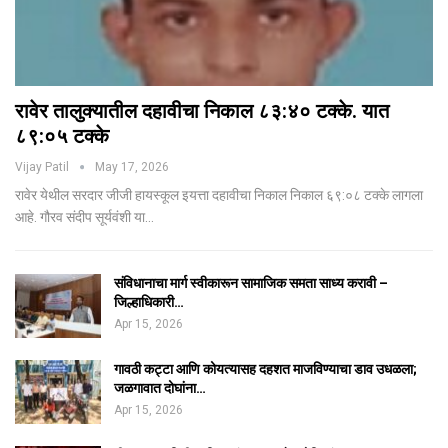
रावेर तालुक्यातील दहावीचा निकाल ८३:४० टक्के. यात
८९:०५ टक्के
Vijay Patil
May 17, 2026
रावेर येथील सरदार जीजी हायस्कूल इयत्ता दहावीचा निकाल निकाल ६९:०८ टक्के लागला
आहे. गौरव संदीप सूर्यवंशी या…
संविधानाचा मार्ग स्वीकारून सामाजिक समता साध्य करावी –
जिल्हाधिकारी…
Apr 15, 2026
गावठी कट्टा आणि कोयत्यासह दहशत माजविण्याचा डाव उधळला;
जळगावात दोघांना…
Apr 15, 2026