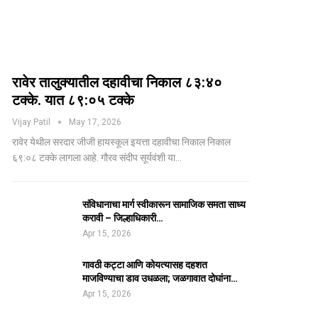
रावेर तालुक्यातील दहावीचा निकाल ८३:४०
टक्के. यात ८९:०५ टक्के
Vijay Patil
May 17, 2026
रावेर येथील सरदार जीजी हायस्कूल इयत्ता दहावीचा निकाल निकाल
६९:०८ टक्के लागला आहे. गौरव संदीप सूर्यवंशी या…
संविधानाचा मार्ग स्वीकारून सामाजिक समता साध्य
करावी – जिल्हाधिकारी…
Apr 15, 2026
गावठी कट्टा आणि कोयत्यासह दहशत
माजविण्याचा डाव उधळला; जळगावात दोघांना…
Apr 15, 2026