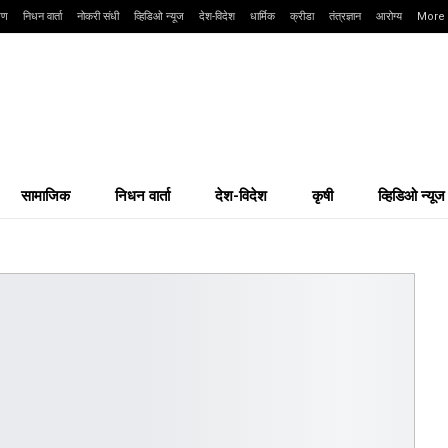
्षण
निधन वार्ता
नोकरी संधी
व्हिडिओ न्यूज
देश-विदेश
धार्मिक
क्रीडा
तंत्रज्ञान
आरोग्य
More
सामाजिक
निधन वार्ता
देश-विदेश
कृषी
व्हिडिओ न्यूज