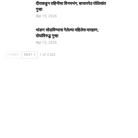
दीराकडून वहिनीचा विनयभंग; बाजारपेठ पोलिसांत
गुन्हा
Apr 15, 2026
भांडण सोडविण्यास गेलेल्या महिलेस मारहाण;
दोघांविरुद्ध गुन्हा
Apr 15, 2026
PREV
NEXT
1 of 2,252