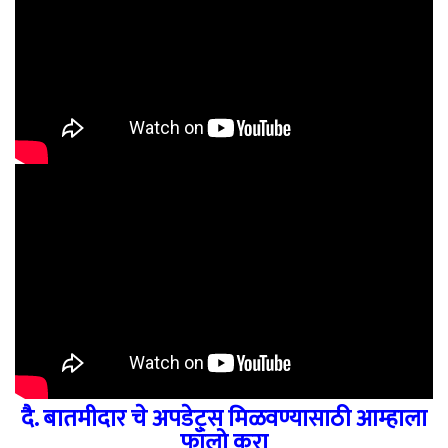
दै. बातमीदार चे अपडेट्स मिळवण्यासाठी आम्हाला
फॉलो करा