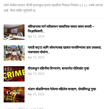
रावेर येथील सरदार जीजी हायस्कूल इयत्ता दहावीचा निकाल निकाल ६९:०८ टक्के लागला
आहे. गौरव संदीप सूर्यवंशी या…
संविधानाचा मार्ग स्वीकारून सामाजिक समता साध्य करावी –
जिल्हाधिकारी…
Apr 15, 2026
गावठी कट्टा आणि कोयत्यासह दहशत माजविण्याचा डाव उधळला;
जळगावात दोघांना…
Apr 15, 2026
दीराकडून वहिनीचा विनयभंग; बाजारपेठ पोलिसांत गुन्हा
Apr 15, 2026
भांडण सोडविण्यास गेलेल्या महिलेस मारहाण; दोघांविरुद्ध गुन्हा
Apr 15, 2026
PREV
NEXT
1 of 2,252