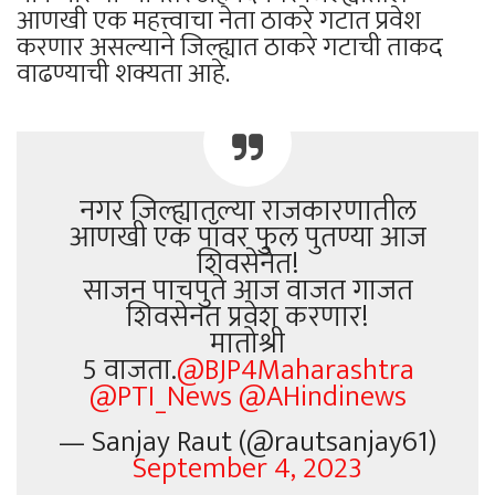
आणखी एक महत्त्वाचा नेता ठाकरे गटात प्रवेश
करणार असल्याने जिल्ह्यात ठाकरे गटाची ताकद
वाढण्याची शक्यता आहे.
नगर जिल्ह्यातल्या राजकारणातील
आणखी एक पॉवर फुल पुतण्या आज
शिवसेनेत!
साजन पाचपुते आज वाजत गाजत
शिवसेनत प्रवेश करणार!
मातोश्री
5 वाजता.
@BJP4Maharashtra
@PTI_News
@AHindinews
— Sanjay Raut (@rautsanjay61)
September 4, 2023