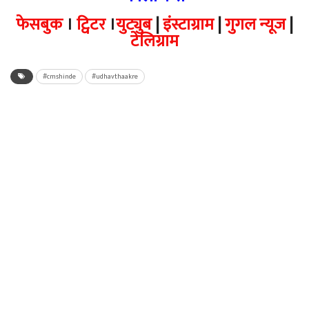
फेसबुक
।
ट्विटर
।
युट्युब
|
इंस्टाग्राम
|
गुगल न्यूज
|
टेलिग्राम
#cmshinde
#udhavthaakre