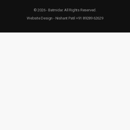
© 2026 - Batmidar. All Rights Reserved.
Website Design - Nishant Patil +91 89289 62629