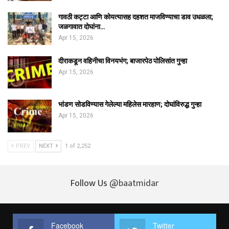
गावठी कट्टा आणि कोयत्यासह दहशत माजविण्याचा डाव उधळला;
जळगावात दोघांना…
Apr 15, 2026
दीराकडून वहिनीचा विनयभंग; बाजारपेठ पोलिसांत गुन्हा
Apr 15, 2026
भांडण सोडविण्यास गेलेल्या महिलेस मारहाण; दोघांविरुद्ध गुन्हा
Apr 15, 2026
PREV
NEXT
1 of 2,252
Follow Us
@baatmidar
Facebook
Twitter