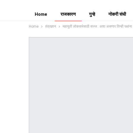
Home
राजकारण
गुन्हे
नोकरी संधी
Home
तंत्रज्ञान
महायुती लोकसभेसाठी सज्ज : अशा असणार तिन्ही पक्षांना 