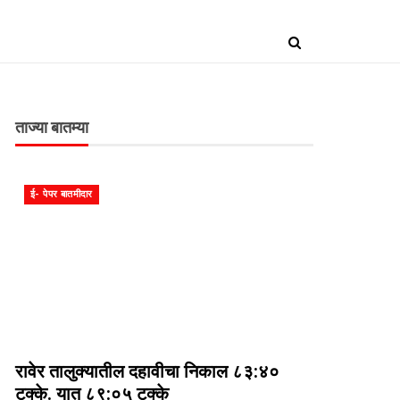
ताज्या बातम्या
ई- पेपर बातमीदार
रावेर तालुक्यातील दहावीचा निकाल ८३:४०
टक्के. यात ८९:०५ टक्के