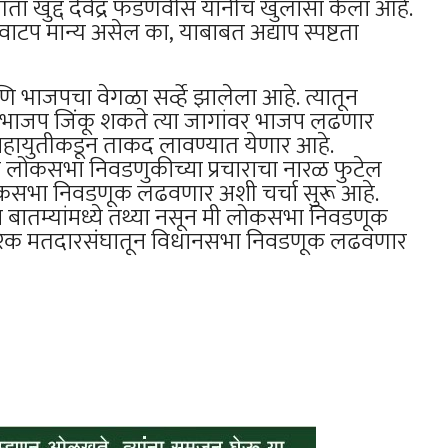
 खुद्द देवेंद्र फडणवीस यांनीच खुलासा केला आहे.
प मान्य असेल का, याबाबत अद्याप स्पष्टता
ि भाजपचा वेगळा सर्व्हे झालेला आहे. त्यातून
 भाजप जिंकू शकते त्या जागांवर भाजप लढणार
 महायुतीकडून ताकद लावण्यात येणार आहे.
तर लोकसभा निवडणुकीच्या प्रचाराचा नारळ फुटेल
ीस लोकसभा निवडणूक लढवणार अशी चर्चा सुरू आहे.
ा बातम्यांमध्ये तथ्या नसून मी लोकसभा निवडणूक
पारिक मतदारसंघातून विधानसभा निवडणूक लढवणार