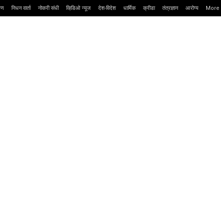
्षण
निधन वार्ता
नोकरी संधी
व्हिडिओ न्यूज
देश-विदेश
धार्मिक
क्रीडा
तंत्रज्ञान
आरोग्य
More