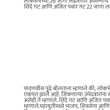
लोकसभेच्या 26 जागा लढवणार असल्याचे उपमु
शिंदे गट आणि अजित पवार गट 22 जागा लढवणा
फडणवीस पुढे बोलताना म्हणाले की, लोकभे
एकमत झाले आहे. जिंकणाऱ्या उमेदवारांना स
असेही ते म्हणाले. शिंदे गट आणि अजित प
म्हणाले.महायुतीमध्ये भाजप, शिवसेना आण