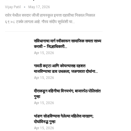
Vijay Patil
May 17, 2026
रावेर येथील सरदार जीजी हायस्कूल इयत्ता दहावीचा निकाल निकाल
६९:०८ टक्के लागला आहे. गौरव संदीप सूर्यवंशी या…
संविधानाचा मार्ग स्वीकारून सामाजिक समता साध्य
करावी – जिल्हाधिकारी…
Apr 15, 2026
गावठी कट्टा आणि कोयत्यासह दहशत
माजविण्याचा डाव उधळला; जळगावात दोघांना…
Apr 15, 2026
दीराकडून वहिनीचा विनयभंग; बाजारपेठ पोलिसांत
गुन्हा
Apr 15, 2026
भांडण सोडविण्यास गेलेल्या महिलेस मारहाण;
दोघांविरुद्ध गुन्हा
Apr 15, 2026