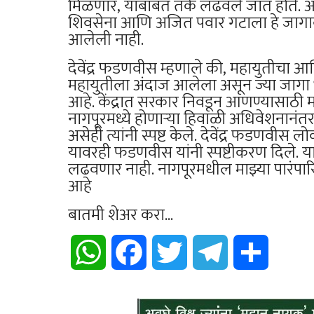
मिळणार, याबाबत तर्क लढवले जात होते. आता
शिवसेना आणि अजित पवार गटाला हे जागावाट
आलेली नाही.
देवेंद्र फडणवीस म्हणाले की, महायुतीचा आण
महायुतीला अंदाज आलेला असून ज्या जागा
आहे. केंद्रात सरकार निवडून आणण्यासाठी
नागपूरमध्ये होणाऱ्या हिवाळी अधिवेशनानं
असेही त्यांनी स्पष्ट केले. देवेंद्र फडणव
यावरही फडणवीस यांनी स्पष्टीकरण दिले. य
लढवणार नाही. नागपूरमधील माझ्या पारं
आहे
बातमी शेअर करा...
WhatsApp
Facebook
Twitter
Telegram
Share