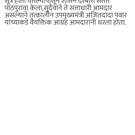
सूत्रे हाती घेतल्यापासून शासन दरबारी सतत
पाठपुरावा केला,सुदैवाने ते सत्ताधारी आमदार
असल्याने तत्कालीन उपमुख्यमंत्री अजितदादा पवार
यांच्याकडे वैयक्तिक आग्रह आमदारांनी धरला होता.