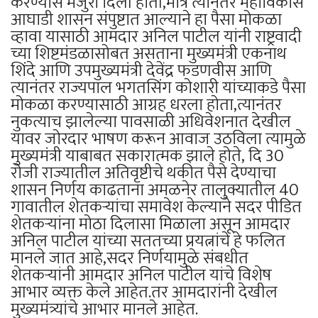
करण्यास मंजुरी दिली होती,मात्र त्यानंतर महाविकास
आघाडी शासन संपुष्टात आल्याने हा पैसा मोकळा
व्हावा यासाठी आमदार अनिल पाटील यांनी राष्ट्रवादी
च्या शिष्टमंडळासोबत असताना मुख्यमंत्री एकनाथ
शिंदे आणि उपमुख्यमंत्री देवेंद्र फडणवीस आणि
त्यानंतर राज्यपाल भगतसिंग कोशारी यांच्याकडे पैसा
मोकळा करण्यासाठी आग्रह धरला होता,त्यानंतर
नुकत्याच झालेल्या पावसाळी अधिवेशनात देखील
यावर जोरदार भाषण करून आवाज उठविला त्यामुळे
मुख्यमंत्री याबाबत सकारात्मक झाले होते, दि 30
रोजी राज्यातील अतिवृष्टीचे थकीत पैसे देण्याचा
शासन निर्णय काढताना अमळनेर तालुक्यातील 40
गावातील शेतकऱ्यांचा समावेश केल्याने सदर पीडित
शेतकऱ्यांना मोठा दिलासा मिळाला असून आमदार
अनिल पाटील यांच्या सततच्या प्रयत्नांचे हे फलित
मानले जात आहे,सदर निर्णयामुळे संबधीत
शेतकऱ्यांनी आमदार अनिल पाटील यांचे विशेष
आभार व्यक्त केले आहेत.तर आमदारांनी देखील
मुख्यमंत्र्यांचे आभार मानले आहेत.