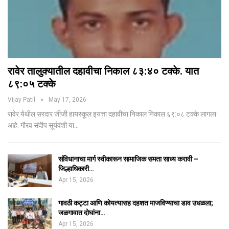
रावेर तालुक्यातील दहावीचा निकाल ८३:४० टक्के. यात
८९:०५ टक्के
Vijay Patil
May 17, 2026
रावेर येथील सरदार जीजी हायस्कूल इयत्ता दहावीचा निकाल निकाल ६९:०८ टक्के लागला
आहे. गौरव संदीप सूर्यवंशी या…
संविधानाचा मार्ग स्वीकारून सामाजिक समता साध्य करावी –
जिल्हाधिकारी…
Apr 15, 2026
गावठी कट्टा आणि कोयत्यासह दहशत माजविण्याचा डाव उधळला;
जळगावात दोघांना…
Apr 15, 2026