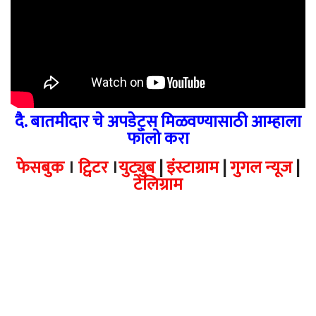
दै. बातमीदार चे अपडेट्स मिळवण्यासाठी आम्हाला
फॉलो करा
फेसबुक
।
ट्विटर
।
युट्युब
|
इंस्टाग्राम
|
गुगल न्यूज
|
टेलिग्राम