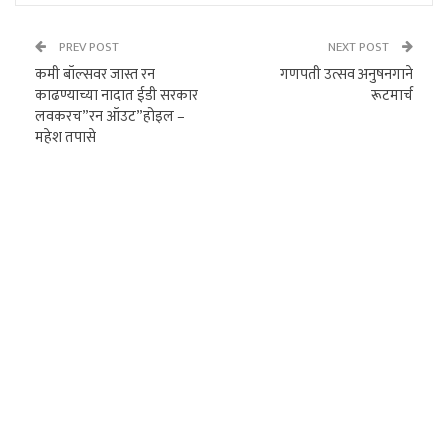
PREV POST
NEXT POST
कमी बॉल्सवर जास्त रन
गणपती उत्सव अनुषनगाने
काढण्याच्या नादात ईडी सरकार
रूटमार्च
लवकरच”रन ऑउट”होइल –
महेश तपासे