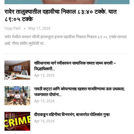
रावेर तालुक्यातील दहावीचा निकाल ८३:४० टक्के. यात
८९:०५ टक्के
Vijay Patil
May 17, 2026
रावेर येथील सरदार जीजी हायस्कूल इयत्ता दहावीचा निकाल निकाल ६९:०८ टक्के लागला
आहे. गौरव संदीप सूर्यवंशी या…
संविधानाचा मार्ग स्वीकारून सामाजिक समता साध्य करावी –
जिल्हाधिकारी…
Apr 15, 2026
गावठी कट्टा आणि कोयत्यासह दहशत माजविण्याचा डाव उधळला;
जळगावात दोघांना…
Apr 15, 2026
दीराकडून वहिनीचा विनयभंग; बाजारपेठ पोलिसांत गुन्हा
Apr 15, 2026