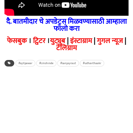
दै. बातमीदार चे अपडेट्स मिळवण्यासाठी आम्हाला
फॉलो करा
फेसबुक
।
ट्विटर
।
युट्युब
|
इंस्टाग्राम
|
गुगल न्यूज
|
टेलिग्राम
#ajitpawar
#cmshinde
#sanjayraut
#udhavthaakr