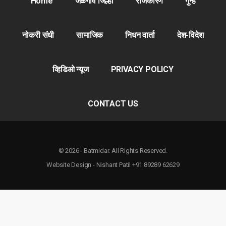
Home
जळगाव जिल्हा
राजकारण
गुन्हे
नोकरी संधी
सामाजिक
निधन वार्ता
देश-विदेश
व्हिडिओ न्यूज
PRIVACY POLICY
CONTACT US
© 2026 - Batmidar. All Rights Reserved.
Website Design - Nishant Patil +91 89289 62629