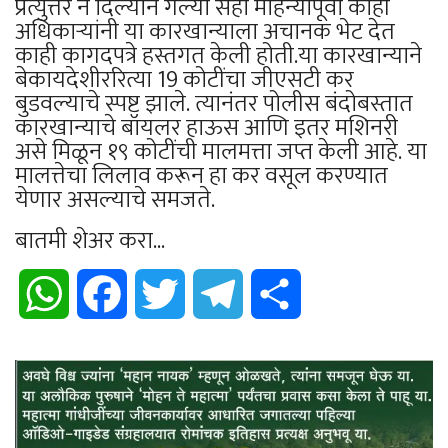
प्रत्युत्तर न दिल्याने गेल्या सहा महिन्यांपूर्वी काही
अधिकार्‍यांनी या कारखान्याला अचानक भेट देत
काही कागदपत्रे हस्तगत केली होती.या कारखान्याने
बेकायदेशीररित्या 19 कोटींचा जीएसटी कर
बुडवल्याचे स्पष्ट झाले. त्यानंतर पोलीस बंदोबस्तात
कारखान्याचे बॉयलर हाऊस आणि इतर मशिनरी
असे मिळून १९ कोटींची मालमत्ता जप्त केली आहे. या
मालत्तेचा लिलाव करून हा कर वसूल करण्यात
येणार असल्याचे समजते.
बातमी शेअर करा...
WhatsApp
Facebook
Twitter
Telegram
Share