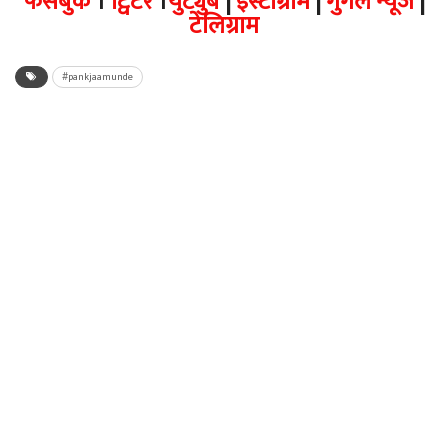
फेसबुक
।
ट्विटर
।
युट्युब
|
इंस्टाग्राम
|
गुगल न्यूज
|
टेलिग्राम
#pankjaamunde