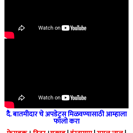
दै. बातमीदार चे अपडेट्स मिळवण्यासाठी आम्हाला
फॉलो करा