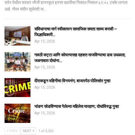
रावेर येथील सरदार जीजी हायस्कूल इयत्ता दहावीचा निकाल निकाल ६९:०८ टक्के लागला
आहे. गौरव संदीप सूर्यवंशी या…
संविधानाचा मार्ग स्वीकारून सामाजिक समता साध्य करावी –
जिल्हाधिकारी…
Apr 15, 2026
गावठी कट्टा आणि कोयत्यासह दहशत माजविण्याचा डाव उधळला;
जळगावात दोघांना…
Apr 15, 2026
दीराकडून वहिनीचा विनयभंग; बाजारपेठ पोलिसांत गुन्हा
Apr 15, 2026
भांडण सोडविण्यास गेलेल्या महिलेस मारहाण; दोघांविरुद्ध गुन्हा
Apr 15, 2026
PREV
NEXT
1 of 2,252