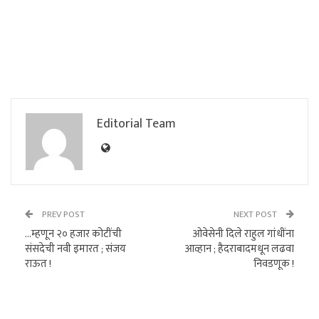
Editorial Team
PREV POST
NEXT POST
…म्हणून २० हजार कोटींची
ओवेसेनी दिले राहुल गांधींना
संसदेची नवी इमारत ; संजय
आव्हान ; हैदराबादमधून लढवा
राऊत !
निवडणूक !