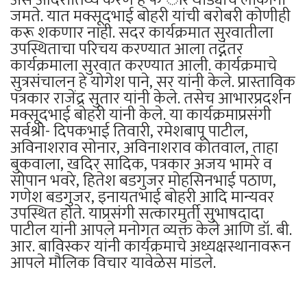
जमते. यात मक्सूदभाई बोहरी यांची बरोबरी कोणीही
करू शकणार नाही. सदर कार्यक्रमात सुरवातीला
उपस्थिताचा परिचय करण्यात आला तद्नंतर
कार्यक्रमाला सुरवात करण्यात आली. कार्यक्रमाचे
सुत्रसंचालन हे योगेश पाने, सर यांनी केले. प्रास्ताविक
पत्रकार राजेंद्र सुतार यांनी केले. तसेच आभारप्रदर्शन
मक्सूदभाई बोहरी यांनी केले. या कार्यक्रमाप्रसंगी
सर्वश्री- दिपकभाई तिवारी, रमेशबापू पाटील,
अविनाशराव सोनार, अविनाशराव कोतवाल, ताहा
बुकवाला, खदिर सादिक, पत्रकार अजय भामरे व
सोपान भवरे, हितेश बडगुजर मोहसिनभाई पठाण,
गणेश बडगुजर, इनायतभाई बोहरी आदि मान्यवर
उपस्थित होते. याप्रसंगी सत्कारमुर्ती सुभाषदादा
पाटील यांनी आपले मनोगत व्यक्त केले आणि डॉ. बी.
आर. बाविस्कर यांनी कार्यक्रमाचे अध्यक्षस्थानावरून
आपले मौलिक विचार यावेळेस मांडले.