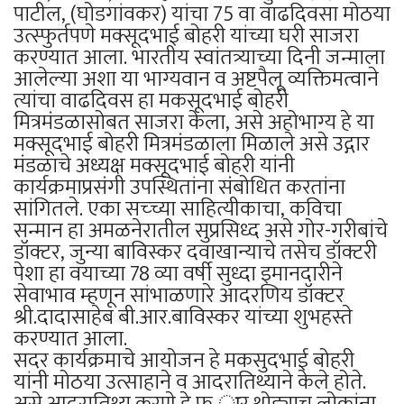
पाटील, (घोडगांवकर) यांचा 75 वा वाढदिवसा मोठया
उत्स्फुर्तपणे मक्सूदभाई बोहरी यांच्या घरी साजरा
करण्यात आला. भारतीय स्वांतत्र्याच्या दिनी जन्माला
आलेल्या अशा या भाग्यवान व अष्टपैलू व्यक्तिमत्वाने
त्यांचा वाढदिवस हा मकसूदभाई बोहरी
मित्रमंडळासोबत साजरा केला, असे अहोभाग्य हे या
मक्सूदभाई बोहरी मित्रमंडळाला मिळाले असे उद्गार
मंडळाचे अध्यक्ष मक्सूदभाई बोहरी यांनी
कार्यक्रमाप्रसंगी उपस्थितांना संबोधित करतांना
सांगितले. एका सच्च्या साहित्यीकाचा, कविचा
सन्मान हा अमळनेरातील सुप्रसिध्द असे गोर-गरीबांचे
डॉक्टर, जुन्या बाविस्कर दवाखान्याचे तसेच डॉक्टरी
पेशा हा वयाच्या 78 व्या वर्षी सुध्दा इमानदारीने
सेवाभाव म्हणून सांभाळणारे आदरणिय डॉक्टर
श्री.दादासाहेब बी.आर.बाविस्कर यांच्या शुभहस्ते
करण्यात आला.
सदर कार्यक्रमाचे आयोजन हे मकसुदभाई बोहरी
यांनी मोठया उत्साहाने व आदरातिथ्याने केले होते.
असे आदरातिथ्य करणे हे फ ार थोड्याच लोकांना