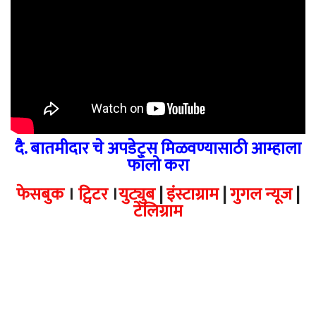
दै. बातमीदार चे अपडेट्स मिळवण्यासाठी आम्हाला
फॉलो करा
फेसबुक
।
ट्विटर
।
युट्युब
|
इंस्टाग्राम
|
गुगल न्यूज
|
टेलिग्राम