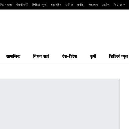
निधन वार्ता
नोकरी संधी
व्हिडिओ न्यूज
देश-विदेश
धार्मिक
क्रीडा
तंत्रज्ञान
आरोग्य
More
सामाजिक
निधन वार्ता
देश-विदेश
कृषी
व्हिडिओ न्यूज