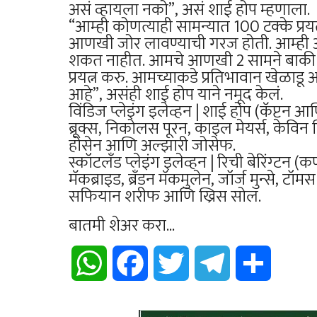
असं व्हायला नको”, असं शाई होप म्हणाला.
“आम्ही कोणत्याही सामन्यात 100 टक्के प्रयत्
आणखी जोर लावण्याची गरज होती. आम्ही अश
शकत नाहीत. आमचे आणखी 2 सामने बाकी आहे
प्रयत्न करु. आमच्याकडे प्रतिभावान खेळाड
आहे”, असंही शाई होप याने नमूद केलं.
विंडिज प्लेइंग इलेव्हन | शाई होप (कॅप्टन आ
ब्रूक्स, निकोलस पूरन, काइल मेयर्स, केविन 
होसेन आणि अल्झारी जोसेफ.
स्कॉटलँड प्लेइंग इलेव्हन | रिची बेरिंग्टन (क
मॅकब्राइड, ब्रँडन मॅकमुलेन, जॉर्ज मुन्से, टॉम
सफियान शरीफ आणि ख्रिस सोल.
बातमी शेअर करा...
WhatsApp
Facebook
Twitter
Telegram
Share