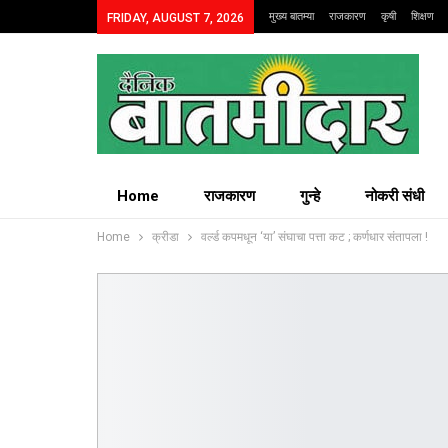
मुख्य बातम्या
राजकारण
कृषी
शिक्षण
FRIDAY, AUGUST 7, 2026
Home
राजकारण
गुन्हे
नोकरी संधी
Home
क्रीडा
वर्ल्ड कपमधून ‘या’ संघाचा पत्ता कट ; कर्णधार संतापला !