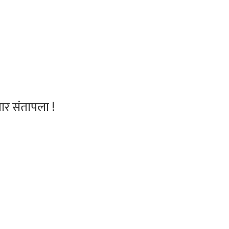
धार संतापला !