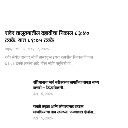
रावेर तालुक्यातील दहावीचा निकाल ८३:४०
टक्के. यात ८९:०५ टक्के
Vijay Patil
May 17, 2026
रावेर येथील सरदार जीजी हायस्कूल इयत्ता दहावीचा निकाल निकाल
६९:०८ टक्के लागला आहे. गौरव संदीप सूर्यवंशी या…
संविधानाचा मार्ग स्वीकारून सामाजिक समता साध्य
करावी – जिल्हाधिकारी…
Apr 15, 2026
गावठी कट्टा आणि कोयत्यासह दहशत
माजविण्याचा डाव उधळला; जळगावात दोघांना…
Apr 15, 2026