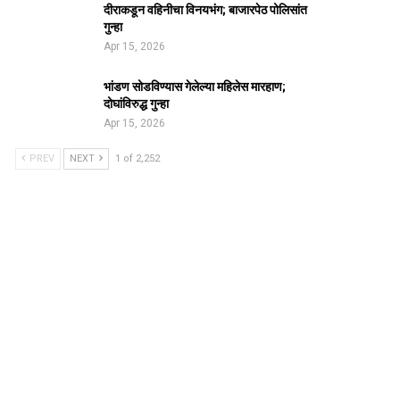
दीराकडून वहिनीचा विनयभंग; बाजारपेठ पोलिसांत
गुन्हा
Apr 15, 2026
भांडण सोडविण्यास गेलेल्या महिलेस मारहाण;
दोघांविरुद्ध गुन्हा
Apr 15, 2026
PREV
NEXT
1 of 2,252