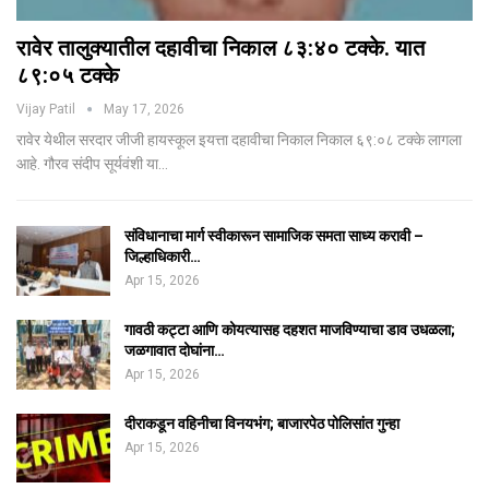
रावेर तालुक्यातील दहावीचा निकाल ८३:४० टक्के. यात
८९:०५ टक्के
Vijay Patil
May 17, 2026
रावेर येथील सरदार जीजी हायस्कूल इयत्ता दहावीचा निकाल निकाल ६९:०८ टक्के लागला
आहे. गौरव संदीप सूर्यवंशी या…
संविधानाचा मार्ग स्वीकारून सामाजिक समता साध्य करावी –
जिल्हाधिकारी…
Apr 15, 2026
गावठी कट्टा आणि कोयत्यासह दहशत माजविण्याचा डाव उधळला;
जळगावात दोघांना…
Apr 15, 2026
दीराकडून वहिनीचा विनयभंग; बाजारपेठ पोलिसांत गुन्हा
Apr 15, 2026